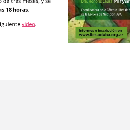
o de tres meses, y se
as 18 horas
.
siguiente
video
.