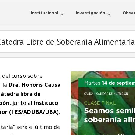
Institucional
Investigación
Obser
 Cátedra Libre de Soberanía Alimentari
l del curso sobre
r la
Dra. Honoris Causa
átedra libre de
ión,
junto al
Instituto
rior (IIES/ADUBA/UBA).
aria” será el último de