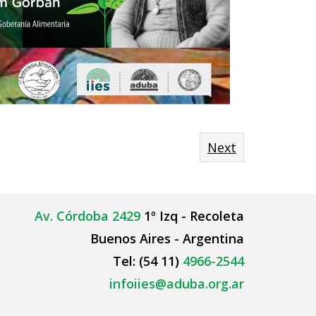
Next
Av. Córdoba 2429
1º Izq - Recoleta
Buenos Aires - Argentina
Tel: (54 11)
4966-2544
infoiies@aduba.org.ar